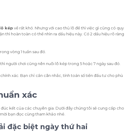
lô kép
về rất khó. Nhưng với cao thủ lô đề thì việc gì cũng có quy
ận thì hoàn toàn có thể nhìn ra dấu hiệu này. Có 2 dấu hiệu rõ ràng
 trong vòng 1 tuần sau đó.
u thì người chơi cũng nên nuôi lô kép trong 5 hoặc 7 ngày sau đó.
 chính xác. Bạn chỉ cần cân nhắc, tính toán số tiền đầu tư cho phù
chuẩn xác
 đúc kết của các chuyên gia. Dưới đây chúng tôi sẽ cung cấp cho
ả mời bạn đọc cùng tham khảo nhé.
i đặc biệt ngày thứ hai