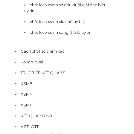
chốt loto xsmn sớ đầu đuôi giải đặc biệt
uy tin
chốt loto xsmn xíu chủ uy tin
chốt loto xsmn song thủ lô uy tin
Cách chốt số chính xác
Sổ mơ lô đề
TRỰC TIẾP KẾT QUẢ XS
XSMB
XSMN
XSMT
KẾT QUẢ XỔ SỐ
VIETLOTT