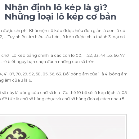
Nhận định lô kép là gì?
Những loại lô kép cơ bản
ệm được chi phí. Khái niệm lô kép được hiểu đơn giản là con lô có
, … Tuy nhiên tìm hiểu sâu hơn, lô kép được chia thành 3 loại cơ
hơi. Lô kép bằng chính là các con lô 00, 11, 22, 33, 44, 55, 66, 77,
c sẽ biết ngay bạn chọn đánh những con số trên.
, 07, 70, 29, 92, 58, 85, 36, 63. Bởi bóng âm của 1 là 4, bóng âm
ng âm của 3 là 6.
 này là bóng của chữ số kia . Cụ thể 10 bộ số lô kép lệch là: 05,
g lô đề tức là chữ số hàng chục và chữ số hàng đơn vị cách nhau 5