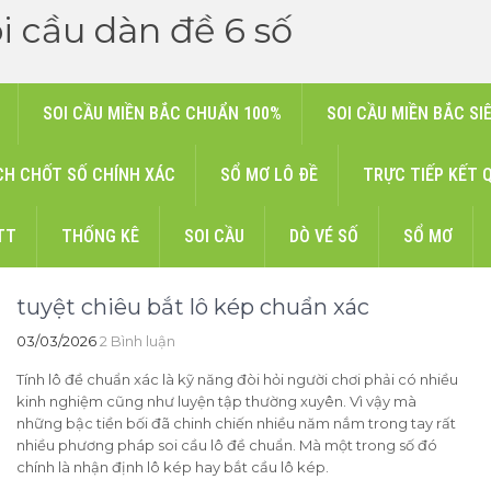
oi cầu dàn đề 6 số
SOI CẦU MIỀN BẮC CHUẨN 100%
SOI CẦU MIỀN BẮC SIÊ
CH CHỐT SỐ CHÍNH XÁC
SỔ MƠ LÔ ĐỀ
TRỰC TIẾP KẾT 
TT
THỐNG KÊ
SOI CẦU
DÒ VÉ SỐ
SỔ MƠ
tuyệt chiêu bắt lô kép chuẩn xác
03/03/2026
2 Bình luận
Tính lô đề chuẩn xác là kỹ năng đòi hỏi người chơi phải có nhiều
kinh nghiệm cũng như luyện tập thường xuyên. Vì vậy mà
những bậc tiền bối đã chinh chiến nhiều năm nắm trong tay rất
nhiều phương pháp soi cầu lô đề chuẩn. Mà một trong số đó
chính là nhận định lô kép hay bắt cầu lô kép.