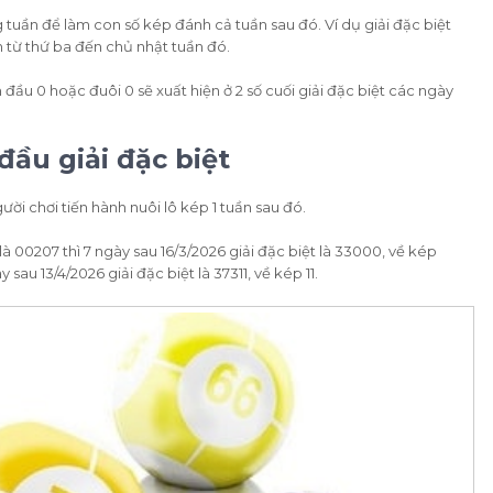
g tuần để làm con số kép đánh cả tuần sau đó. Ví dụ giải đặc biệt
h từ thứ ba đến chủ nhật tuần đó.
n đầu 0 hoặc đuôi 0 sẽ xuất hiện ở 2 số cuối giải đặc biệt các ngày
đầu giải đặc biệt
gười chơi tiến hành nuôi lô kép 1 tuần sau đó.
là 00207 thì 7 ngày sau 16/3/2026 giải đặc biệt là 33000, về kép
 sau 13/4/2026 giải đặc biệt là 37311, về kép 11.