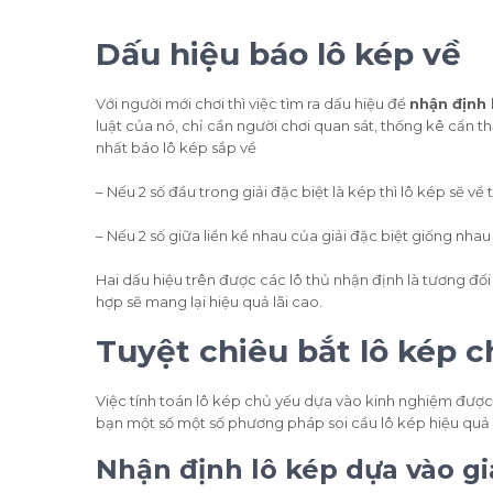
Dấu hiệu báo lô kép về
Với người mới chơi thì việc tìm ra dấu hiệu để
nhận định 
luật của nó, chỉ cần người chơi quan sát, thống kê cẩn th
nhất báo lô kép sắp về
– Nếu 2 số đầu trong giải đặc biệt là kép thì lô kép sẽ về
– Nếu 2 số giữa liền kề nhau của giải đặc biệt giống nha
Hai dấu hiệu trên được các lô thủ nhận định là tương đối
hợp sẽ mang lại hiệu quả lãi cao.
Tuyệt chiêu bắt lô kép 
Việc tính toán lô kép chủ yếu dựa vào kinh nghiệm được
bạn một số một số phương pháp soi cầu lô kép hiệu qu
Nhận định lô kép dựa vào giả