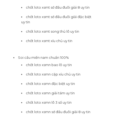
chốt loto xsmt sớ đầu đuôi giải 8 uy tin
chốt loto xsmt sớ đầu đuôi giải đặc biệt
uy tin
chốt loto xsmt song thủ lô uy tin
chốt loto xsmt xíu chủ uy tin
Soi cầu miền nam chuẩn 100%
chốt loto xsmn bao lô uy tin
chốt loto xsmn cặp xíu chủ uy tin
chốt loto xsmn đặc biệt uy tin
chốt loto xsmn giải tám uy tin
chốt loto xsmn lô 3 số uy tin
chốt loto xsmn sớ đầu đuôi giải 8 uy tin