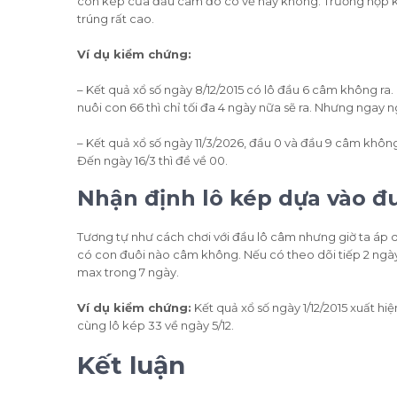
con kép của đầu câm đó có về hay không. Trường hợp kh
trúng rất cao.
Ví dụ kiểm chứng:
– Kết quả xổ số ngày 8/12/2015 có lô đầu 6 câm không ra. 
nuôi con 66 thì chỉ tối đa 4 ngày nữa sẽ ra. Nhưng ngay ng
– Kết quả xổ số ngày 11/3/2026, đầu 0 và đầu 9 câm không
Đến ngày 16/3 thì đề về 00.
Nhận định lô kép dựa vào đ
Tương tự như cách chơi với đầu lô câm nhưng giờ ta áp
có con đuôi nào câm không. Nếu có theo dõi tiếp 2 ngày
max trong 7 ngày.
Ví dụ kiểm chứng:
Kết quả xổ số ngày 1/12/2015 xuất hi
cùng lô kép 33 về ngày 5/12.
Kết luận