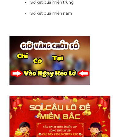
Số kết quả miền trung
Số kết quả miền nam