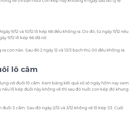
ông về thì bạn nuôi con kép này khoảng 4 ngày sau đó tỷ lệ
Ngày 9/12 và 10/12 lô kép 66 đều không ra. Do đó, từ ngày 11/12 nếu
ày 11/12 lô kép 66 đã nổ.
 ra con nào. Sau đó 2 ngày 12 và 13/3 bạch thủ 00 đều không ra.
uôi lô câm
 dụng với đuôi lô câm. Xem bảng kết quả xổ số ngày hôm nay xem
 nếu lô kép đuôi này không về thì sau đó nuôi con kép đó khung
ện đuôi 3 câm. Sau đó ngày 2/12 và 3/12 không về lô kép 33. Cuối