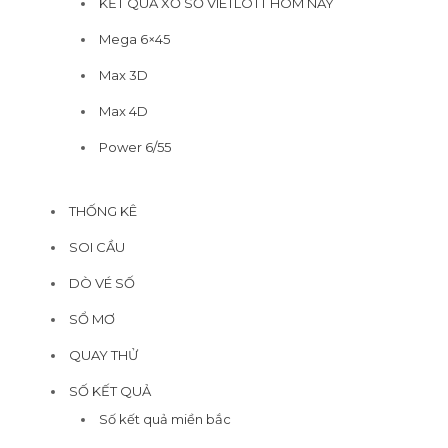
KẾT QUẢ XỔ SỐ VIETLOTT HÔM NAY
Mega 6×45
Max 3D
Max 4D
Power 6/55
THỐNG KÊ
SOI CẦU
DÒ VÉ SỐ
SỔ MƠ
QUAY THỬ
SỐ KẾT QUẢ
Số kết quả miền bắc