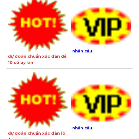
nhận cầu
dự đoán chuẩn xác dàn đề
10 số uy tín
nhận cầu
dự đoán chuẩn xác dàn lô