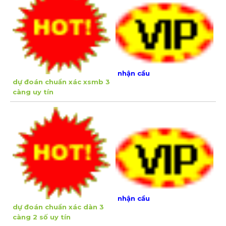
nhận cầu
dự đoán chuẩn xác xsmb 3
càng uy tín
nhận cầu
dự đoán chuẩn xác dàn 3
càng 2 số uy tín