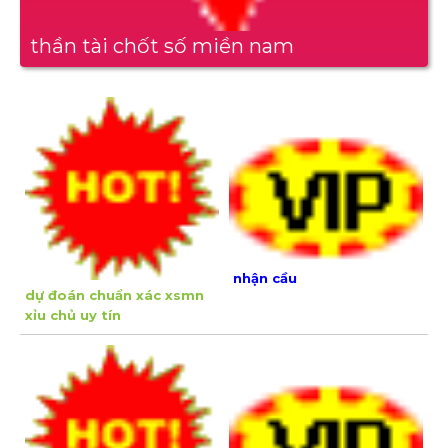
thần tài chốt số miền nam
nhận cầu
dự đoán chuẩn xác xsmn
xỉu chủ uy tín