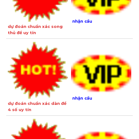
nhận cầu
dự đoán chuẩn xác song
thủ đề uy tín
nhận cầu
dự đoán chuẩn xác dàn đề
4 số uy tín