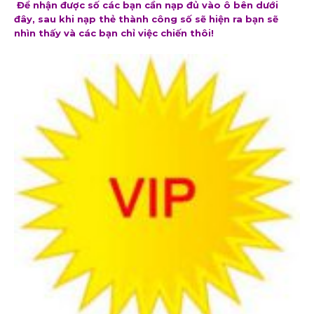
Để nhận được số các bạn cần nạp đủ
vào ô bên dưới
đây, sau khi nạp thẻ thành công số sẽ hiện ra bạn sẽ
nhìn thấy và các bạn chỉ việc chiến thôi!