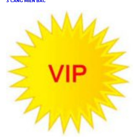
3 CÀNG MIỀN BẮC