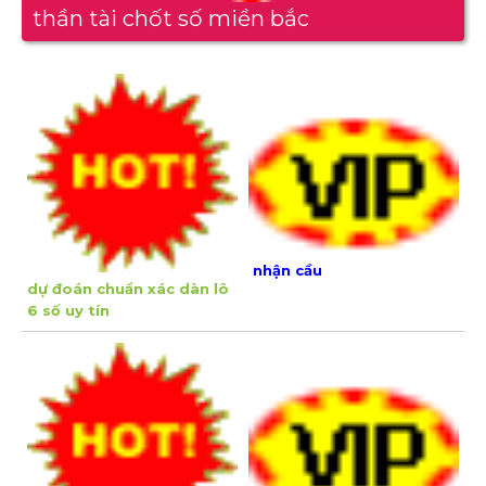
thần tài chốt số miền bắc
nhận cầu
dự đoán chuẩn xác dàn lô
6 số uy tín