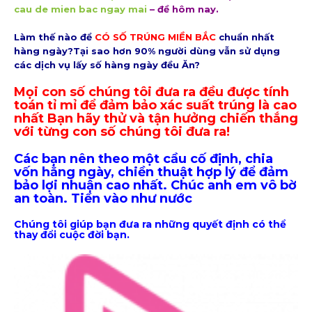
cau de mien bac ngay mai
– đề hôm nay.
Làm thế nào để
CÓ SỐ TRÚNG MIỀN BẮC
chuẩn nhất
hàng ngày?Tại sao hơn 90% người dùng vẫn sử dụng
các dịch vụ lấy số hàng ngày đều Ăn?
Mọi con số chúng tôi đưa ra đều được tính
toán tỉ mỉ để đảm bảo xác suất trúng là cao
nhất
Bạn hãy thử và tận hưởng chiến thắng
với từng con số chúng tôi đưa ra!
Các bạn nên theo một cầu cố định, chia
vốn hằng ngày, chiền thuật hợp lý để đảm
bảo lợi nhuận cao nhất. Chúc anh em vô bờ
an toàn. Tiền vào như nước
Chúng tôi giúp bạn đưa ra những quyết định có thể
thay đổi cuộc đời bạn.