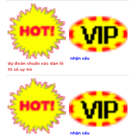
nhận cầu
dự đoán chuẩn xác dàn lô
10 số uy tín
nhận cầu