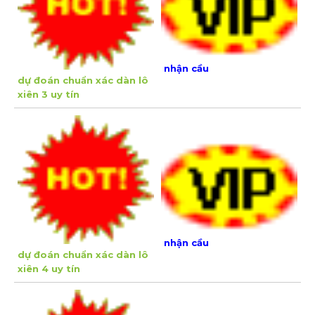
nhận cầu
dự đoán chuẩn xác dàn lô
xiên 3 uy tín
nhận cầu
dự đoán chuẩn xác dàn lô
xiên 4 uy tín