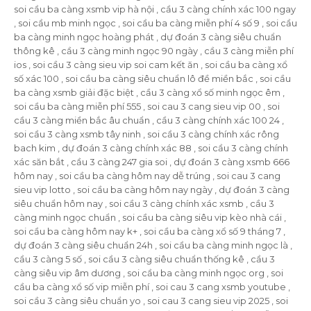
soi cầu ba càng xsmb vip hà nội , cầu 3 càng chính xác 100 ngay
, soi cầu mb minh ngọc , soi cầu ba càng miễn phí 4 số 9 , soi cầu
ba càng minh ngọc hoàng phát , dự đoán 3 càng siêu chuẩn
thông kê , cầu 3 càng minh ngọc 90 ngày , cầu 3 càng miễn phí
ios , soi cầu 3 càng sieu vip soi cam kết ăn , soi cầu ba càng xổ
số xác 100 , soi cầu ba càng siêu chuẩn lô đề miền bắc , soi cầu
ba càng xsmb giải đặc biệt , cầu 3 càng xổ số minh ngọc êm ,
soi cầu ba càng miễn phí 555 , soi cau 3 cang sieu vip 00 , soi
cầu 3 càng miền bắc âu chuẩn , cầu 3 càng chính xác 100 24 ,
soi cầu 3 càng xsmb tây ninh , soi cầu 3 càng chính xác rông
bach kim , dự đoán 3 càng chính xác 88 , soi cầu 3 càng chính
xác săn bắt , cầu 3 càng 247 gia soi , dự đoán 3 càng xsmb 666
hôm nay , soi cầu ba càng hôm nay dễ trúng , soi cau 3 cang
sieu vip lotto , soi cầu ba càng hôm nay ngày , dự đoán 3 càng
siêu chuẩn hôm nay , soi cầu 3 càng chính xác xsmb , cầu 3
càng minh ngọc chuẩn , soi cầu ba càng siêu vip kèo nhà cái ,
soi cầu ba càng hôm nay k+ , soi cầu ba càng xổ số 9 tháng 7 ,
dự đoán 3 càng siêu chuẩn 24h , soi cầu ba càng minh ngọc là ,
cầu 3 càng 5 số , soi cầu 3 càng siêu chuẩn thống kê , cầu 3
càng siêu vip âm dương , soi cầu ba càng minh ngọc org , soi
cầu ba càng xổ số vip miễn phí , soi cau 3 cang xsmb youtube ,
soi cầu 3 càng siêu chuẩn yo , soi cau 3 cang sieu vip 2025 , soi