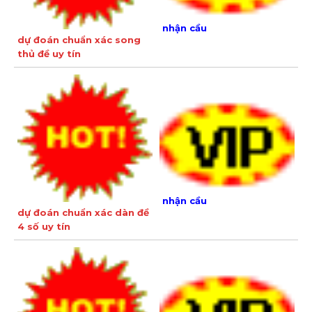
nhận cầu
dự đoán chuẩn xác song
thủ đề uy tín
nhận cầu
dự đoán chuẩn xác dàn đề
4 số uy tín