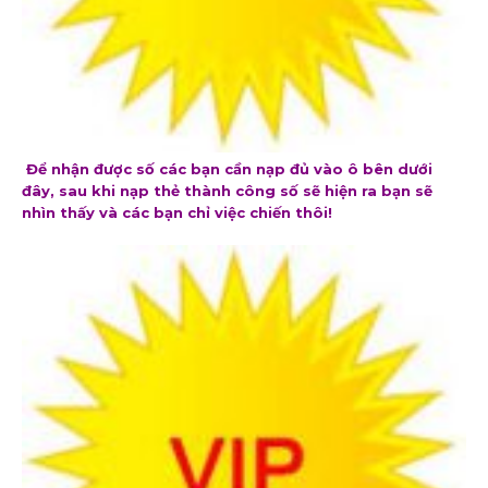
Để nhận được số các bạn cần nạp đủ
vào ô bên dưới
đây, sau khi nạp thẻ thành công số sẽ hiện ra bạn sẽ
nhìn thấy và các bạn chỉ việc chiến thôi!