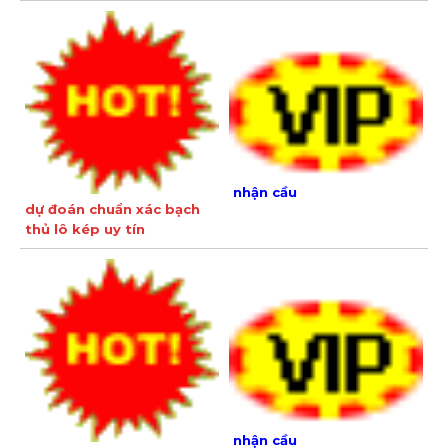
nhận cầu
dự đoán chuẩn xác bạch
thủ lô kép uy tín
nhận cầu