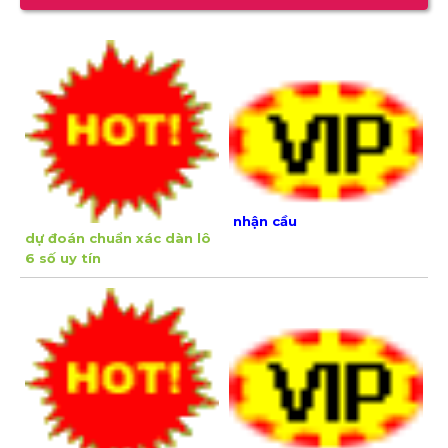
nhận cầu
dự đoán chuẩn xác dàn lô
6 số uy tín