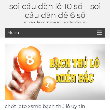
Skip
soi cầu dàn lô 10 số – soi
to
content
cầu dàn đề 6 số
soi cầu dàn lô 10 số – soi cầu dàn đề 6 số
Menu
chốt loto xsmb bạch thủ lô uy tin