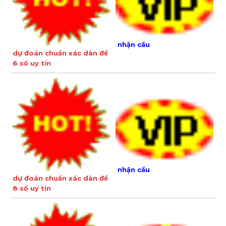
nhận cầu
dự đoán chuẩn xác dàn đề
6 số uy tín
nhận cầu
dự đoán chuẩn xác dàn đề
8 số uy tín