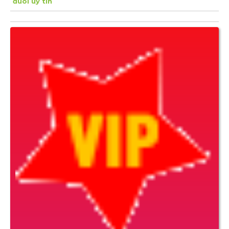
đuôi uy tín