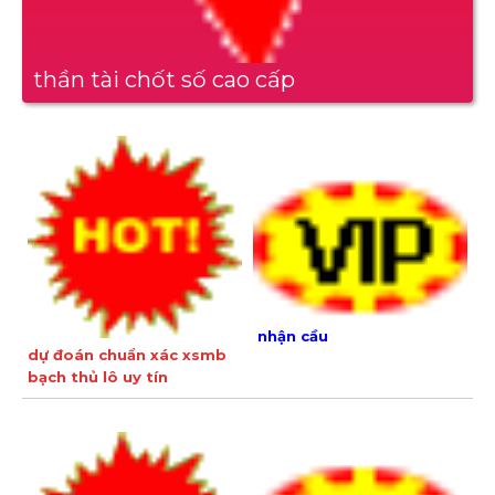
thần tài chốt số cao cấp
nhận cầu
dự đoán chuẩn xác xsmb
bạch thủ lô uy tín