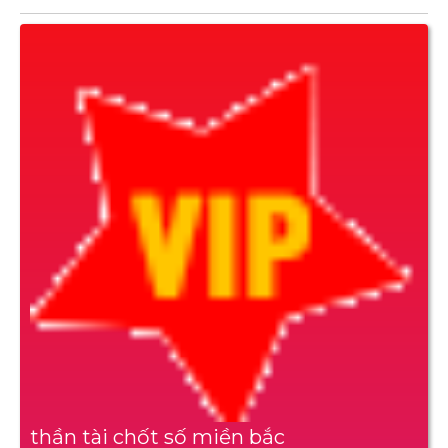
thần tài chốt số miền bắc