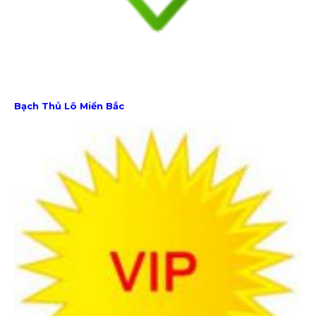
Bạch Thủ Lô Miền Bắc