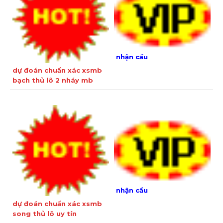
nhận cầu
dự đoán chuẩn xác xsmb
bạch thủ lô 2 nháy mb
nhận cầu
dự đoán chuẩn xác xsmb
song thủ lô uy tín