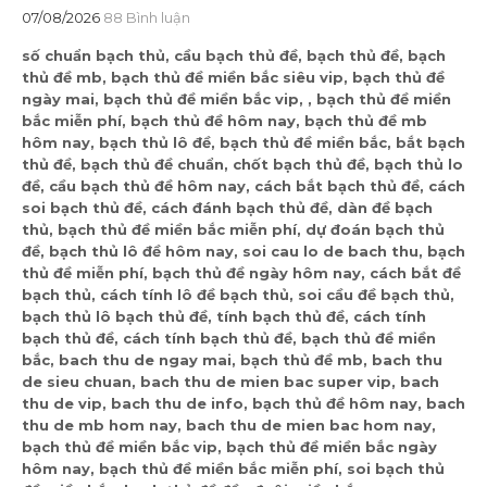
07/08/2026
88 Bình luận
số chuẩn bạch thủ, cầu bạch thủ đề, bạch thủ đề, bạch
thủ đề mb, bạch thủ đề miền bắc siêu vip, bạch thủ đề
ngày mai, bạch thủ đề miền bắc vip, , bạch thủ đề miền
bắc miễn phí, bạch thủ đề hôm nay, bạch thủ đề mb
hôm nay, bạch thủ lô đề, bạch thủ đề miền bắc, bắt bạch
thủ đề, bạch thủ đề chuẩn, chốt bạch thủ đề, bạch thủ lo
đề, cầu bạch thủ đề hôm nay, cách bắt bạch thủ đề, cách
soi bạch thủ đề, cách đánh bạch thủ đề, dàn đề bạch
thủ, bạch thủ đề miền bắc miễn phí, dự đoán bạch thủ
đề, bạch thủ lô đề hôm nay, soi cau lo de bach thu, bạch
thủ đề miễn phí, bạch thủ đề ngày hôm nay, cách bắt đề
bạch thủ, cách tính lô đề bạch thủ, soi cầu đề bạch thủ,
bạch thủ lô bạch thủ đề, tính bạch thủ đề, cách tính
bạch thủ đề, cách tính bạch thủ đề, bạch thủ đề miền
bắc, bach thu de ngay mai, bạch thủ đề mb, bach thu
de sieu chuan, bach thu de mien bac super vip, bach
thu de vip, bach thu de info, bạch thủ đề hôm nay, bach
thu de mb hom nay, bach thu de mien bac hom nay,
bạch thủ đề miền bắc vip, bạch thủ đề miền bắc ngày
hôm nay, bạch thủ đề miền bắc miễn phí, soi bạch thủ