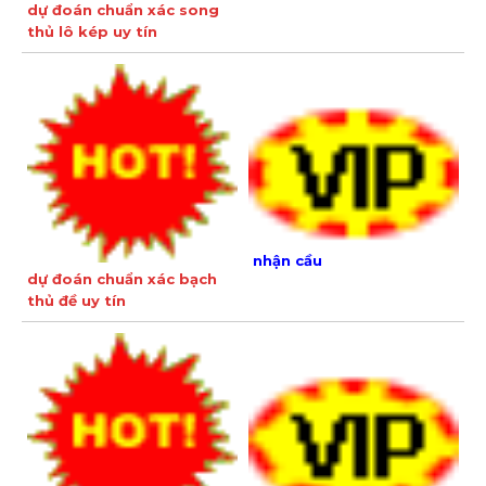
dự đoán chuẩn xác song
thủ lô kép uy tín
nhận cầu
dự đoán chuẩn xác bạch
thủ đề uy tín