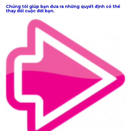
Chúng tôi giúp bạn đưa ra những quyết định có thể
thay đổi cuộc đời bạn.