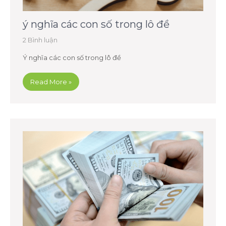
ý nghĩa các con số trong lô đề
2 Bình luận
Ý nghĩa các con số trong lô đề
Read More »