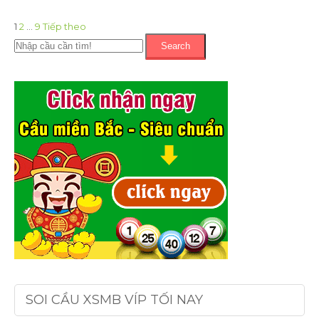
Điều
1
2
…
9
Tiếp theo
hướng
Search
bài
viết
SOI CẦU XSMB VÍP TỐI NAY