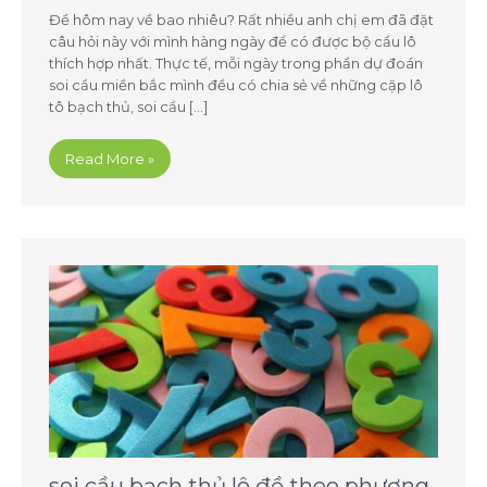
Đề hôm nay về bao nhiêu? Rất nhiều anh chị em đã đặt
câu hỏi này với mình hàng ngày để có được bộ cầu lô
thích hợp nhất. Thực tế, mỗi ngày trong phần dự đoán
soi cầu miền bắc mình đều có chia sẻ về những cặp lô
tô bạch thủ, soi cầu […]
Read More »
soi cầu bạch thủ lô đề theo phương