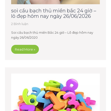
soi cầu bạch thủ miền bắc 24 giờ –
lô đẹp hôm nay ngày 26/06/2026
2 Bình luận
Soi cầu bạch thủ miền Bắc 24 giờ – Lô đẹp hôm nay
ngày 26/06/2020
Read More »