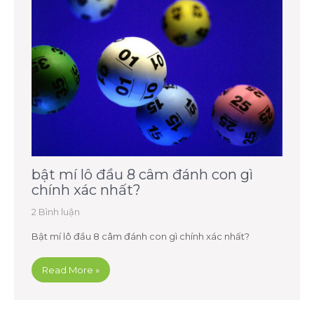
bật mí lô đầu 8 câm đánh con gì
chính xác nhất?
2 Bình luận
Bật mí lô đầu 8 câm đánh con gì chính xác nhất?
Read More »