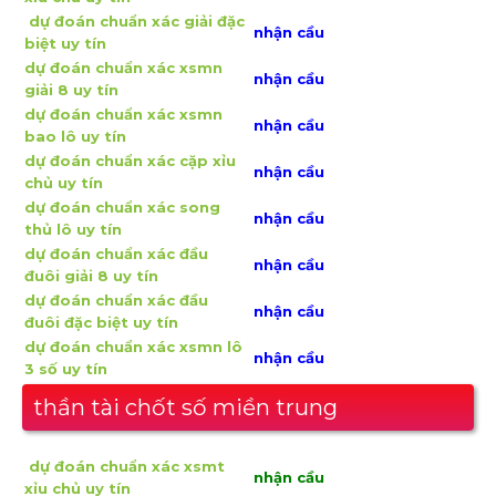
dự đoán chuẩn xác giải đặc
nhận cầu
biệt uy tín
dự đoán chuẩn xác xsmn
nhận cầu
giải 8 uy tín
dự đoán chuẩn xác xsmn
nhận cầu
bao lô uy tín
dự đoán chuẩn xác cặp xỉu
nhận cầu
chủ uy tín
dự đoán chuẩn xác song
nhận cầu
thủ lô uy tín
dự đoán chuẩn xác đầu
nhận cầu
đuôi giải 8 uy tín
dự đoán chuẩn xác đầu
nhận cầu
đuôi đặc biệt uy tín
dự đoán chuẩn xác xsmn lô
nhận cầu
3 số uy tín
thần tài chốt số miền trung
dự đoán chuẩn xác xsmt
nhận cầu
xỉu chủ uy tín