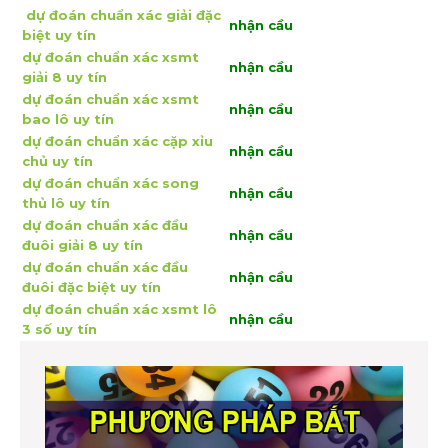
dự đoán chuẩn xác giải đặc
nhận cầu
biệt uy tín
dự đoán chuẩn xác xsmt
nhận cầu
giải 8 uy tín
dự đoán chuẩn xác xsmt
nhận cầu
bao lô uy tín
dự đoán chuẩn xác cặp xỉu
nhận cầu
chủ uy tín
dự đoán chuẩn xác song
nhận cầu
thủ lô uy tín
dự đoán chuẩn xác đầu
nhận cầu
đuôi giải 8 uy tín
dự đoán chuẩn xác đầu
nhận cầu
đuôi đặc biệt uy tín
dự đoán chuẩn xác xsmt lô
nhận cầu
3 số uy tín