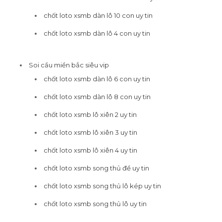
chốt loto xsmb dàn lô 10 con uy tin
chốt loto xsmb dàn lô 4 con uy tin
Soi cầu miền bắc siêu vip
chốt loto xsmb dàn lô 6 con uy tin
chốt loto xsmb dàn lô 8 con uy tin
chốt loto xsmb lô xiên 2 uy tin
chốt loto xsmb lô xiên 3 uy tin
chốt loto xsmb lô xiên 4 uy tin
chốt loto xsmb song thủ đề uy tin
chốt loto xsmb song thủ lô kép uy tin
chốt loto xsmb song thủ lô uy tin