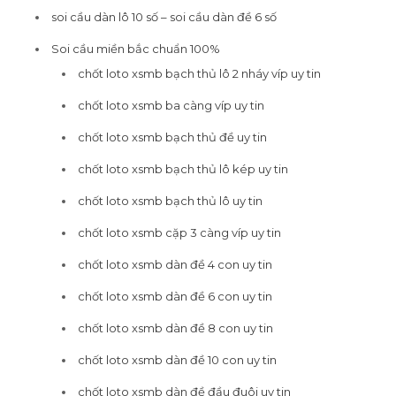
soi cầu dàn lô 10 số – soi cầu dàn đề 6 số
Soi cầu miền bắc chuẩn 100%
chốt loto xsmb bạch thủ lô 2 nháy víp uy tin
chốt loto xsmb ba càng víp uy tin
chốt loto xsmb bạch thủ đề uy tin
chốt loto xsmb bạch thủ lô kép uy tin
chốt loto xsmb bạch thủ lô uy tin
chốt loto xsmb cặp 3 càng víp uy tin
chốt loto xsmb dàn đề 4 con uy tin
chốt loto xsmb dàn đề 6 con uy tin
chốt loto xsmb dàn đề 8 con uy tin
chốt loto xsmb dàn đề 10 con uy tin
chốt loto xsmb dàn đề đầu đuôi uy tin