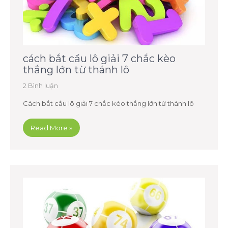
cách bắt cầu lô giải 7 chắc kèo
thắng lớn từ thánh lô
2 Bình luận
Cách bắt cầu lô giải 7 chắc kèo thắng lớn từ thánh lô
Read More »