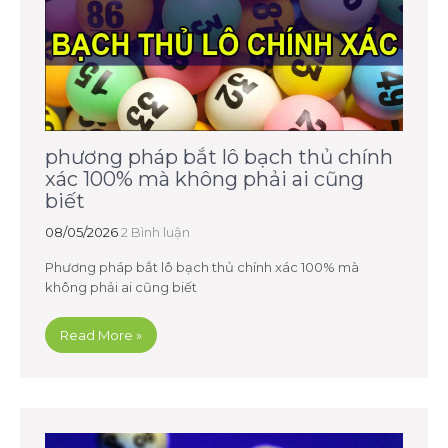
phương pháp bắt lô bạch thủ chính
xác 100% mà không phải ai cũng
biết
08/05/2026
2 Bình luận
Phương pháp bắt lô bạch thủ chính xác 100% mà
không phải ai cũng biết
Read More »