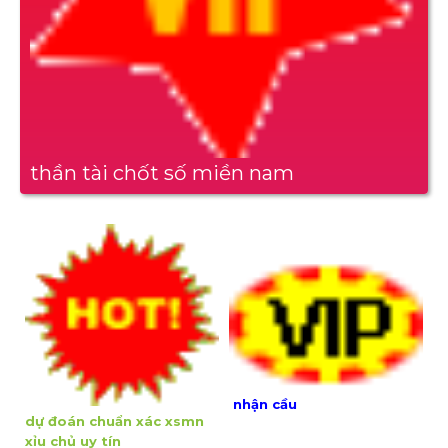
thần tài chốt số miền nam
nhận cầu
dự đoán chuẩn xác xsmn
xỉu chủ uy tín