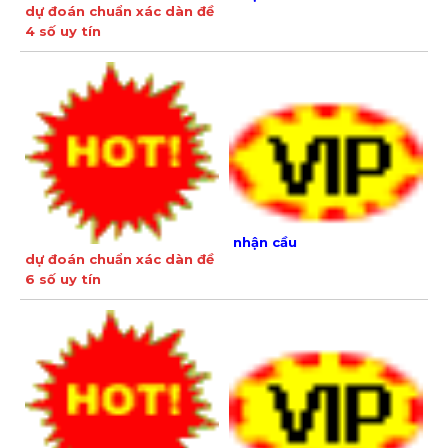
dự đoán chuẩn xác dàn đề
4 số uy tín
nhận cầu
dự đoán chuẩn xác dàn đề
6 số uy tín