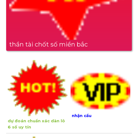
thần tài chốt số miền bắc
nhận cầu
dự đoán chuẩn xác dàn lô
6 số uy tín