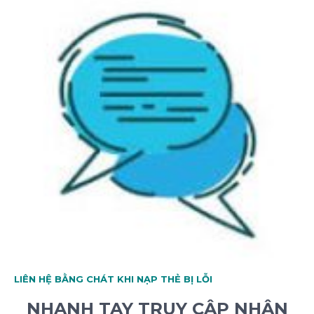
LIÊN HỆ BẰNG CHÁT KHI NẠP THẺ BỊ LỖI
NHANH TAY TRUY CẬP NHẬN