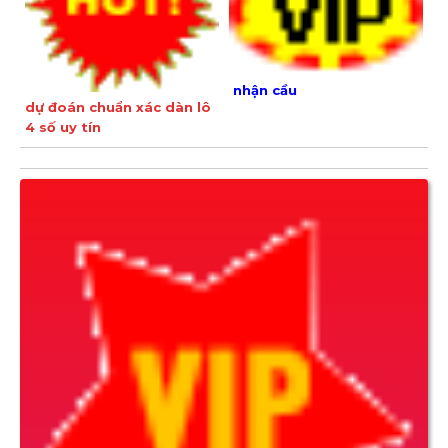
nhận cầu
dự đoán chuẩn xác dàn lô
4 số uy tín