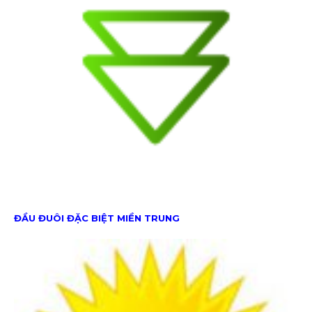
ĐẦU ĐUÔI ĐẶC BIỆT MIỀN TRUNG