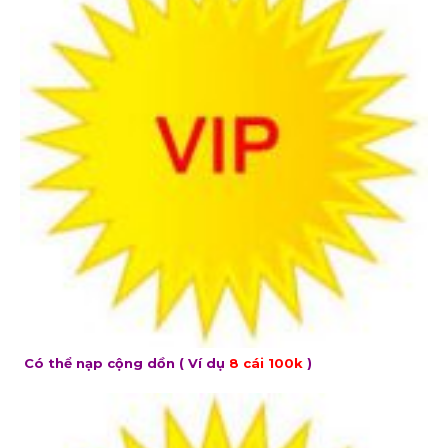
Có thể nạp cộng dồn ( Ví dụ
8 cái 100k
)