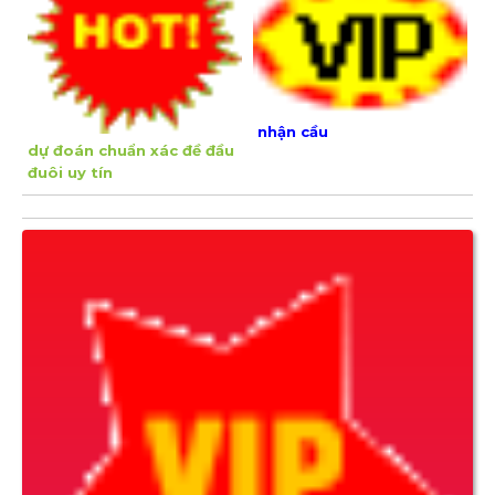
nhận cầu
dự đoán chuẩn xác đề đầu
đuôi uy tín