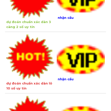
nhận cầu
dự đoán chuẩn xác dàn 3
càng 2 số uy tín
nhận cầu
dự đoán chuẩn xác dàn lô
10 số uy tín