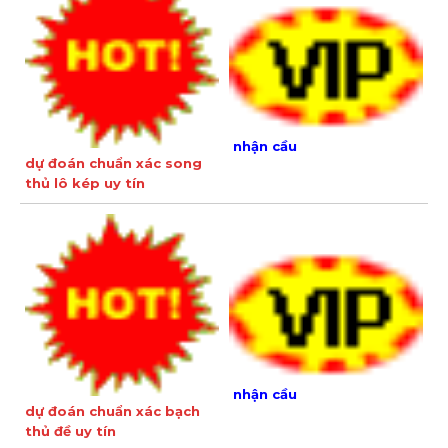
nhận cầu
dự đoán chuẩn xác song
thủ lô kép uy tín
nhận cầu
dự đoán chuẩn xác bạch
thủ đề uy tín