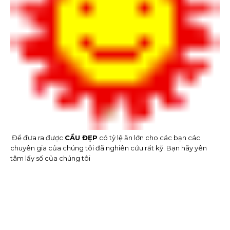
Để đưa ra được
CẦU ĐẸP
có tỷ lệ ăn lớn cho các bạn các
chuyên gia của chúng tôi đã nghiên cứu rất kỹ. Bạn hãy yên
tâm lấy số của chúng tôi