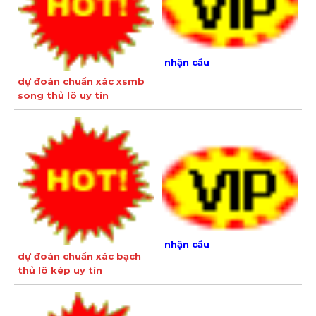
nhận cầu
dự đoán chuẩn xác xsmb
song thủ lô uy tín
nhận cầu
dự đoán chuẩn xác bạch
thủ lô kép uy tín