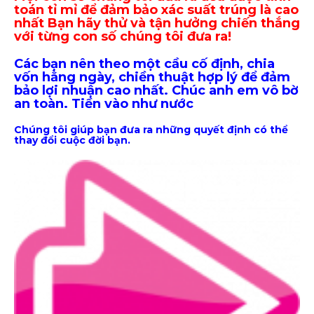
toán tỉ mỉ để đảm bảo xác suất trúng là cao
nhất
Bạn hãy thử và tận hưởng chiến thắng
với từng con số chúng tôi đưa ra!
Các bạn nên theo một cầu cố định, chia
vốn hằng ngày, chiền thuật hợp lý để đảm
bảo lợi nhuận cao nhất. Chúc anh em vô bờ
an toàn. Tiền vào như nước
Chúng tôi giúp bạn đưa ra những quyết định có thể
thay đổi cuộc đời bạn.