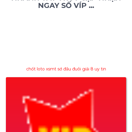
NGAY SỐ VÍP …
chốt loto xsmt sớ đầu đuôi giải 8 uy tin