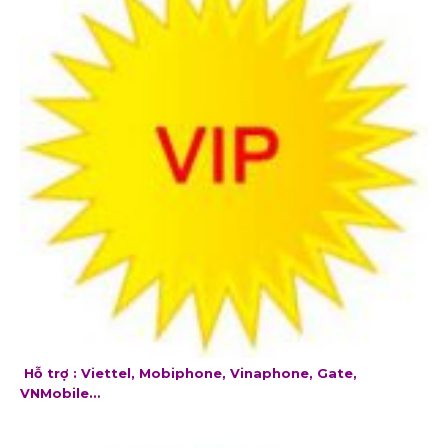
Hỗ trợ : Viettel, Mobiphone, Vinaphone, Gate,
VNMobile…