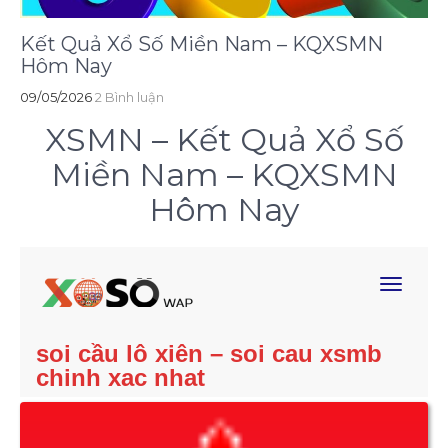
Kết Quả Xổ Số Miền Nam – KQXSMN
Hôm Nay
09/05/2026
2 Bình luận
XSMN – Kết Quả Xổ Số
Miền Nam – KQXSMN
Hôm Nay