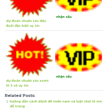
nhận cầu
dự đoán chuẩn xác đầu
đuôi đặc biệt uy tín
nhận cầu
dự đoán chuẩn xác xsmt
lô 3 số uy tín
Related Posts:
hướng dẫn cách đánh đề miền nam và luật chơi lô mn
dễ trúng