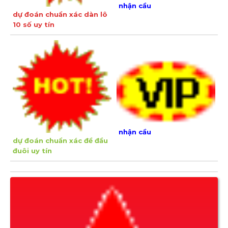
nhận cầu
dự đoán chuẩn xác dàn lô
10 số uy tín
nhận cầu
dự đoán chuẩn xác đề đầu
đuôi uy tín