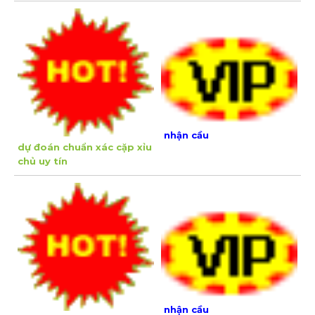
nhận cầu
dự đoán chuẩn xác cặp xỉu
chủ uy tín
nhận cầu