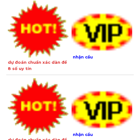
nhận cầu
dự đoán chuẩn xác dàn đề
8 số uy tín
nhận cầu
dự đoán chuẩn xác dàn đề