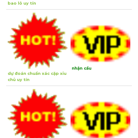
bao lô uy tín
nhận cầu
dự đoán chuẩn xác cặp xỉu
chủ uy tín