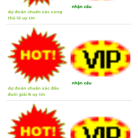
nhận cầu
dự đoán chuẩn xác song
thủ lô uy tín
nhận cầu
dự đoán chuẩn xác đầu
đuôi giải 8 uy tín