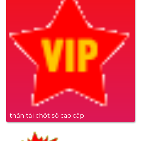
thần tài chốt số cao cấp