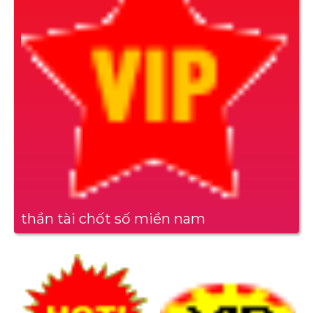
thần tài chốt số miền nam