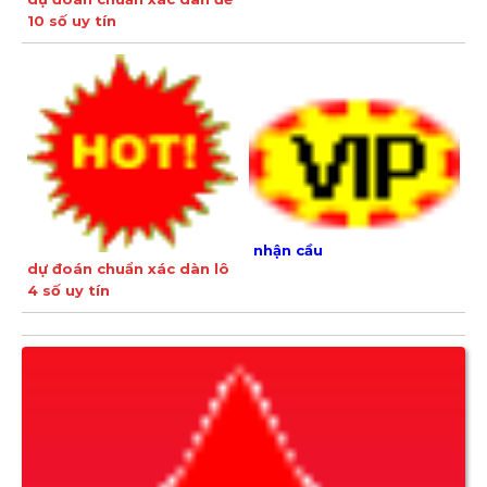
10 số uy tín
nhận cầu
dự đoán chuẩn xác dàn lô
4 số uy tín