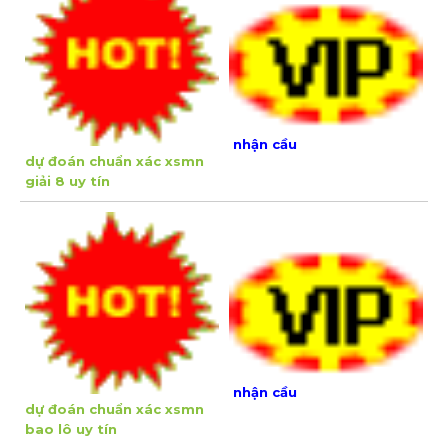
nhận cầu
dự đoán chuẩn xác xsmn
giải 8 uy tín
nhận cầu
dự đoán chuẩn xác xsmn
bao lô uy tín