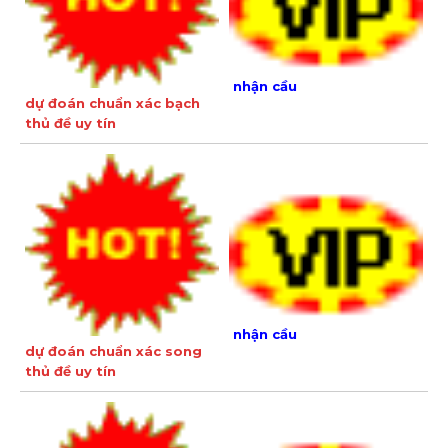
nhận cầu
dự đoán chuẩn xác bạch
thủ đề uy tín
nhận cầu
dự đoán chuẩn xác song
thủ đề uy tín