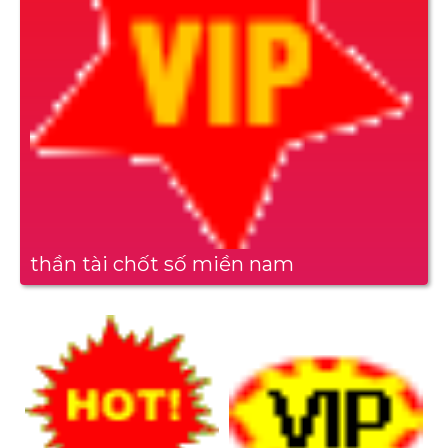
thần tài chốt số miền nam