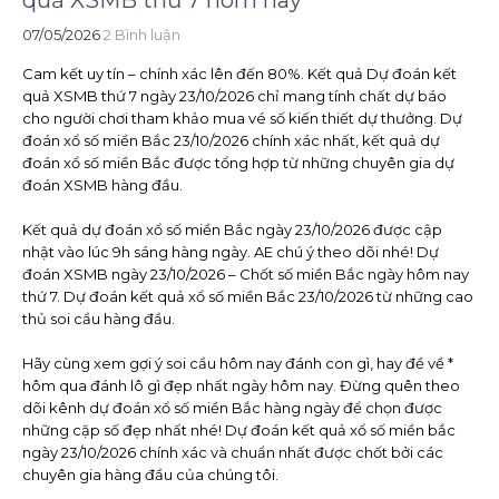
quả XSMB thứ 7 hôm nay
07/05/2026
2 Bình luận
Cam kết uy tín – chính xác lên đến 80%. Kết quả Dự đoán kết
quả XSMB thứ 7 ngày 23/10/2026 chỉ mang tính chất dự báo
cho người chơi tham khảo mua vé số kiến thiết dự thưởng. Dự
đoán xổ số miền Bắc 23/10/2026 chính xác nhất, kết quả dự
đoán xổ số miền Bắc được tổng hợp từ những chuyên gia dự
đoán XSMB hàng đầu.
Kết quả dự đoán xổ số miền Bắc ngày 23/10/2026 được cập
nhật vào lúc 9h sáng hàng ngày. AE chú ý theo dõi nhé! Dự
đoán XSMB ngày 23/10/2026 – Chốt số miền Bắc ngày hôm nay
thứ 7. Dự đoán kết quả xổ số miền Bắc 23/10/2026 từ những cao
thủ soi cầu hàng đầu.
Hãy cùng xem gợi ý soi cầu hôm nay đánh con gì, hay đề về *
hôm qua đánh lô gì đẹp nhất ngày hôm nay. Đừng quên theo
dõi kênh dự đoán xổ số miền Bắc hàng ngày để chọn được
những cặp số đẹp nhất nhé! Dự đoán kết quả xổ số miền bắc
ngày 23/10/2026 chính xác và chuẩn nhất được chốt bởi các
chuyên gia hàng đầu của chúng tôi.