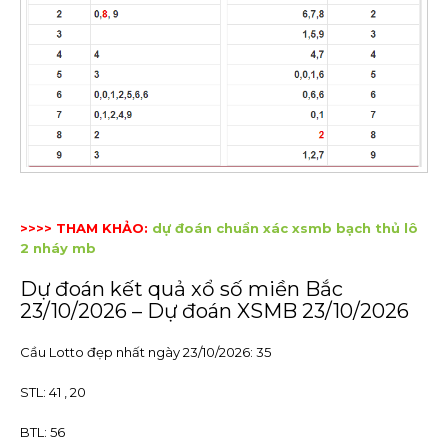
>>>> THAM KHẢO:
dự đoán chuẩn xác xsmb bạch thủ lô
2 nháy mb
Dự đoán kết quả xổ số miền Bắc
23/10/2026 – Dự đoán XSMB 23/10/2026
Cầu Lotto đẹp nhất ngày 23/10/2026: 35
STL: 41 , 20
BTL: 56