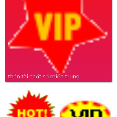
thần tài chốt số miền trung