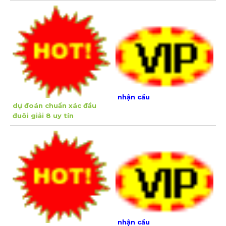
nhận cầu
dự đoán chuẩn xác đầu
đuôi giải 8 uy tín
nhận cầu