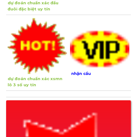
dự đoán chuẩn xác đầu
đuôi đặc biệt uy tín
nhận cầu
dự đoán chuẩn xác xsmn
lô 3 số uy tín