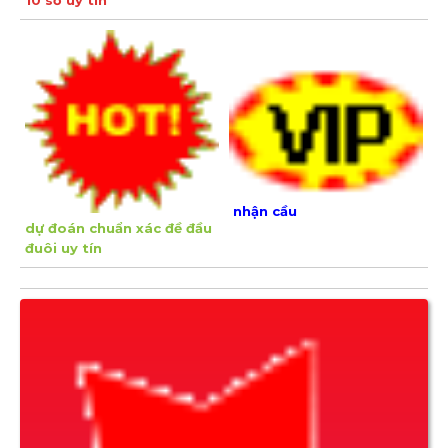
nhận cầu
dự đoán chuẩn xác đề đầu
đuôi uy tín