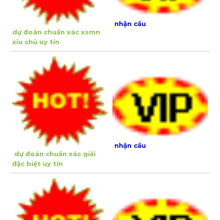
nhận cầu
dự đoán chuẩn xác xsmn
xỉu chủ uy tín
nhận cầu
dự đoán chuẩn xác giải
đặc biệt uy tín