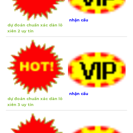
nhận cầu
dự đoán chuẩn xác dàn lô
xiên 2 uy tín
nhận cầu
dự đoán chuẩn xác dàn lô
xiên 3 uy tín