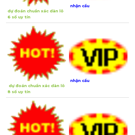
nhận cầu
dự đoán chuẩn xác dàn lô
6 số uy tín
nhận cầu
dự đoán chuẩn xác dàn lô
8 số uy tín