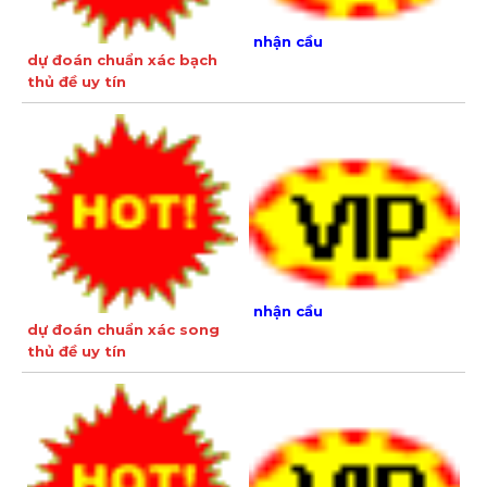
nhận cầu
dự đoán chuẩn xác bạch
thủ đề uy tín
nhận cầu
dự đoán chuẩn xác song
thủ đề uy tín