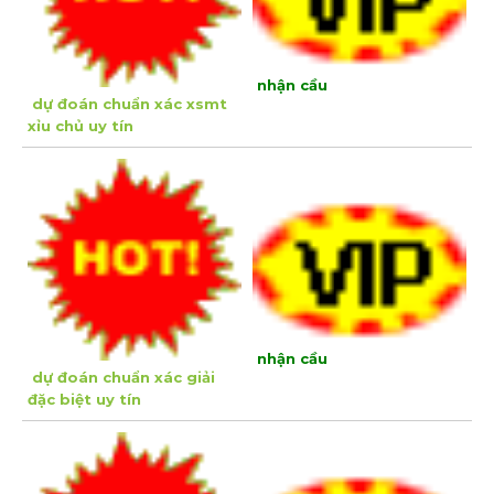
nhận cầu
dự đoán chuẩn xác xsmt
xỉu chủ uy tín
nhận cầu
dự đoán chuẩn xác giải
đặc biệt uy tín