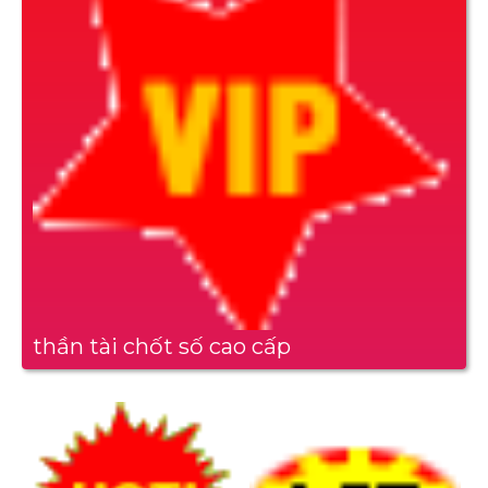
thần tài chốt số cao cấp