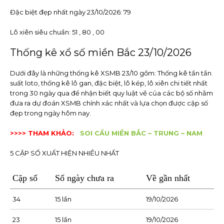
Đặc biệt đẹp nhất ngày 23/10/2026: 79
Lô xiên siêu chuẩn: 51 , 80 , 00
Thống kê xổ số miền Bắc 23/10/2026
Dưới đây là những thống kê XSMB 23/10 gồm: Thống kê tần tần
suất loto, thống kê lô gan, đặc biệt, lô kép, lô xiên chi tiết nhất
trong 30 ngày qua để nhận biết quy luật về của các bộ số nhằm
đưa ra dự đoán XSMB chính xác nhất và lựa chọn được cặp số
đẹp trong ngày hôm nay.
>>>> THAM KHẢO:
SOI CẦU MIỀN BẮC – TRUNG – NAM
5 CẶP SỐ XUẤT HIỆN NHIỀU NHẤT
Cặp số
Số ngày chưa ra
Về gần nhất
34
15 lần
19/10/2026
23
15 lần
19/10/2026