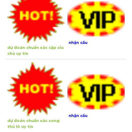
nhận cầu
dự đoán chuẩn xác cặp xỉu
chủ uy tín
nhận cầu
dự đoán chuẩn xác song
thủ lô uy tín