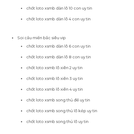
chốt loto xsmb dàn lô 10 con uy tin
chốt loto xsmb dàn lô 4 con uy tin
Soi cầu miền bắc siêu vip
chốt loto xsmb dàn lô 6 con uy tin
chốt loto xsmb dàn lô 8 con uy tin
chốt loto xsmb lô xiên 2 uy tin
chốt loto xsmb lô xiên 3 uy tin
chốt loto xsmb lô xiên 4 uy tin
chốt loto xsmb song thủ đề uy tin
chốt loto xsmb song thủ lô kép uy tin
chốt loto xsmb song thủ lô uy tin