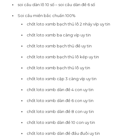
soi cầu dàn lô 10 số – soi cầu dàn đề 6 số
Soi cầu miền bắc chuẩn 100%
chốt loto xsmb bạch thủ lô 2 nháy víp uy tin
chốt loto xsmb ba càng víp uy tin
chốt loto xsmb bạch thủ đề uy tin
chốt loto xsmb bạch thủ lô kép uy tin
chốt loto xsmb bạch thủ lô uy tin
chốt loto xsmb cặp 3 càng víp uy tin
chốt loto xsmb dàn đề 4 con uy tin
chốt loto xsmb dàn đề 6 con uy tin
chốt loto xsmb dàn đề 8 con uy tin
chốt loto xsmb dàn đề 10 con uy tin
chốt loto xsmb dàn đề đầu đuôi uy tin