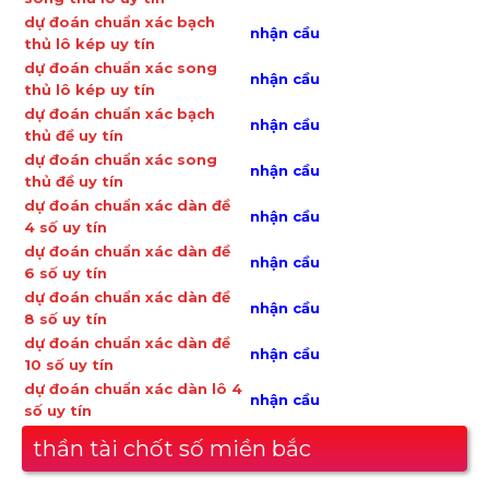
dự đoán chuẩn xác bạch
nhận cầu
thủ lô kép uy tín
dự đoán chuẩn xác song
nhận cầu
thủ lô kép uy tín
dự đoán chuẩn xác bạch
nhận cầu
thủ đề uy tín
dự đoán chuẩn xác song
nhận cầu
thủ đề uy tín
dự đoán chuẩn xác dàn đề
nhận cầu
4 số uy tín
dự đoán chuẩn xác dàn đề
nhận cầu
6 số uy tín
dự đoán chuẩn xác dàn đề
nhận cầu
8 số uy tín
dự đoán chuẩn xác dàn đề
nhận cầu
10 số uy tín
dự đoán chuẩn xác dàn lô 4
nhận cầu
số uy tín
thần tài chốt số miền bắc