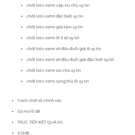
chốt loto xsmn cặp xíu chủ uy tin
chốt loto xsmn đặc biệt uy tin
chốt loto xsmn giải tám uy tin
chốt loto xsmn lô 3 số uy tin
chốt loto xsmn sớ đầu đuôi giải 8 uy tin
chốt loto xsmn sớ đầu đuôi giải đặc biệt uy tin
chốt loto xsmn xíu chủ uy tin
chốt loto xsmn song thủ lô uy tin
Cách chốt số chính xác
Sổ mơ lô đề
TRỰC TIẾP KẾT QUẢ XS
XSMB