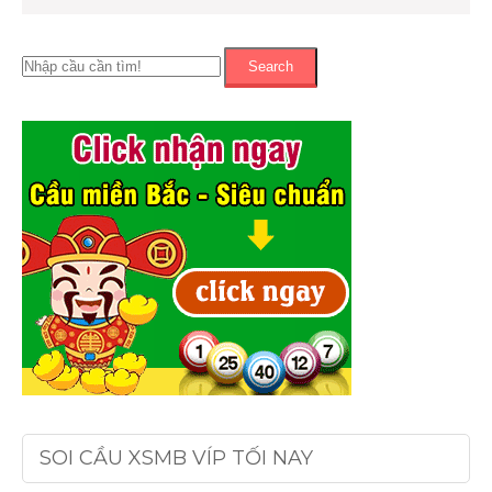
Search
SOI CẦU XSMB VÍP TỐI NAY