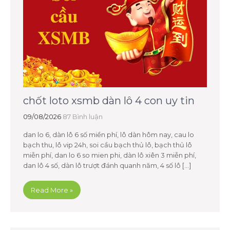
chốt loto xsmb dàn lô 4 con uy tin
09/08/2026
87 Bình luận
dan lo 6, dàn lô 6 số miền phí, lô dàn hôm nay, cau lo
bạch thu, lô vip 24h, soi cầu bạch thủ lô, bạch thủ lô
miễn phí, dan lo 6 so mien phi, dàn lô xiên 3 miễn phí,
dan lô 4 số, dàn lô trượt đánh quanh năm, 4 số lô […]
Read More »